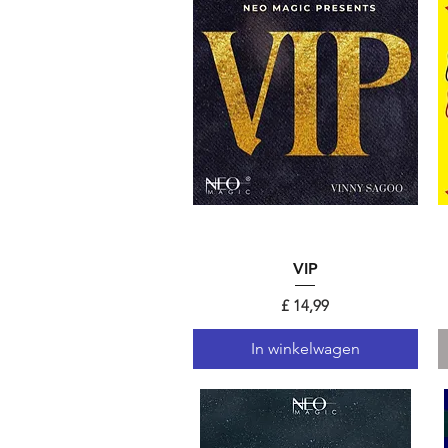
Snel overzicht
VIP
Prijs
£ 14,99
In winkelwagen