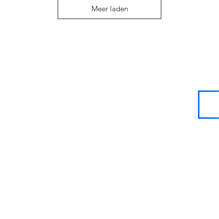
Meer laden
SIGN UP
FOR
LOYALTY
POINTS!