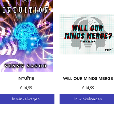
Snel overzicht
INTUÏTIE
WILL OUR MINDS MERGE
Snel overzicht
Prijs
Prijs
£ 14,99
£ 14,99
In winkelwagen
In winkelwagen