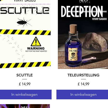
Snel overzicht
SCUTTLE
TELEURSTELLING
Snel overzicht
Prijs
Prijs
£ 14,99
£ 14,99
In winkelwagen
In winkelwagen