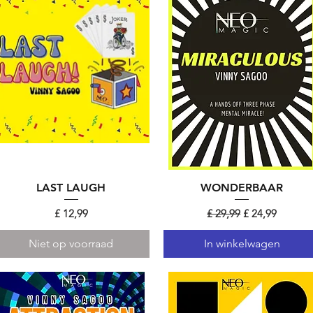
LAST LAUGH
Snel overzicht
WONDERBAAR
Snel overzicht
Prijs
Normale prijs
Verkoopprijs
£ 12,99
£ 29,99
£ 24,99
Niet op voorraad
In winkelwagen