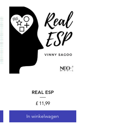
Snel overzicht
REAL ESP
Prijs
£ 11,99
In winkelwagen