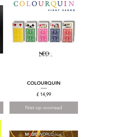
COLOURQUIN
Snel overzicht
Prijs
£ 14,99
Niet op voorraad