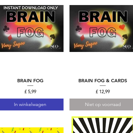
BRAIN FOG
Snel overzicht
BRAIN FOG & CARDS
Snel overzicht
Prijs
Prijs
£ 5,99
£ 12,99
In winkelwagen
Niet op voorraad