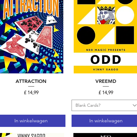
ATTRACTION
Snel overzicht
Snel overzicht
VREEMD
Prijs
Prijs
£ 14,99
£ 14,99
Blank Cards?
In winkelwagen
In winkelwagen