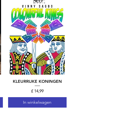
KLEURRIJKE KONINGEN
Snel overzicht
Prijs
£ 14,99
In winkelwagen