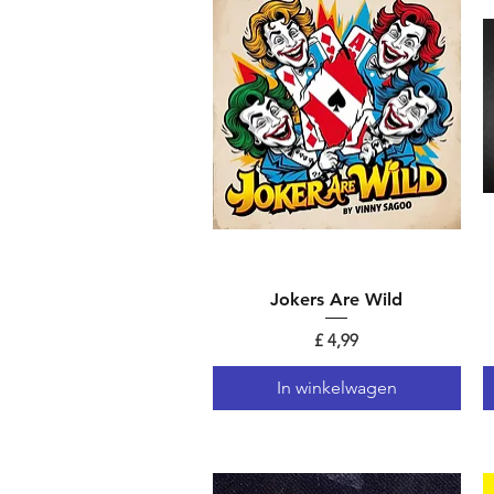
Jokers Are Wild
Snel overzicht
Prijs
£ 4,99
In winkelwagen