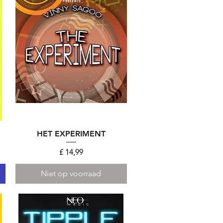
HET EXPERIMENT
Snel overzicht
Prijs
£ 14,99
Niet op voorraad