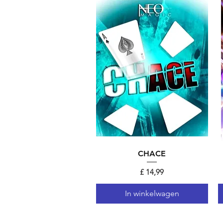
Snel overzicht
CHACE
Prijs
£ 14,99
In winkelwagen