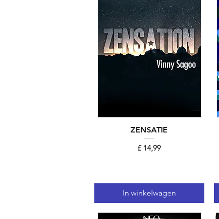
Snel overzicht
ZENSATIE
Prijs
£ 14,99
In winkelwagen