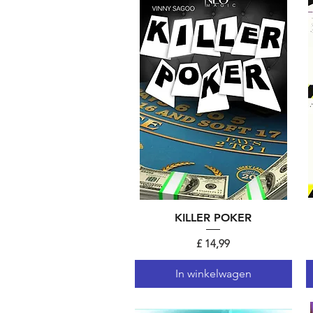
KILLER POKER
Snel overzicht
Prijs
£ 14,99
In winkelwagen