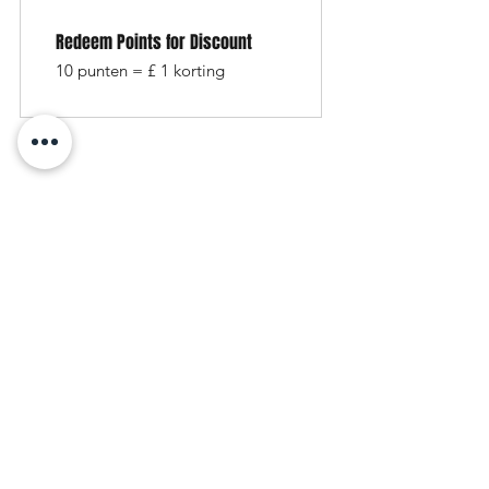
Redeem Points for Discount
10 punten = £ 1 korting
ORDERING
SIGN UP FOR
Delivery
LOYALTY
Returns
POINTS!
CONTACT US