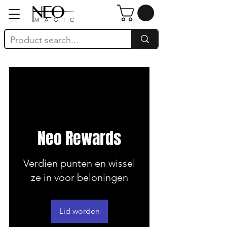
Neo Rewards
Verdien punten en wissel
ze in voor beloningen
Lid worden