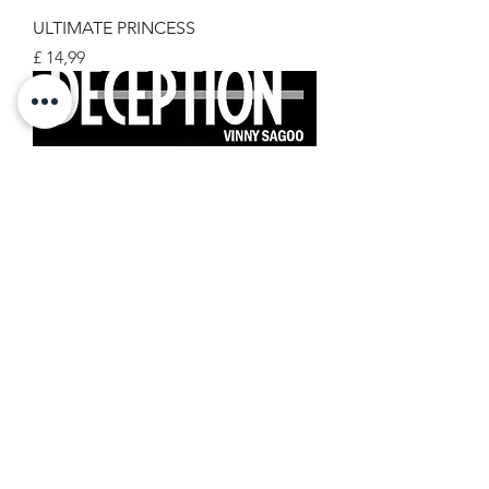
ULTIMATE PRINCESS
Prijs
£ 14,99
TELEURSTELLING
Prijs
£ 14,99