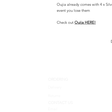
Oujia already comes with 4 x Silv
event you lose them
Check out
Ouija HERE!
ORDERING
Delivery
Returns
CONTACT US
Email